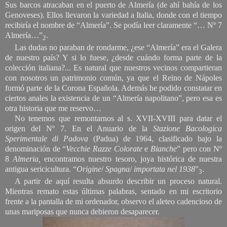
Sus barcos atracaban en el puerto de Almería (de ahí bahía de los
Genoveses). Ellos llevaron la variedad a Italia, donde con el tiempo
recibiría el nombre de “Almería”. Se podía leer claramente “… Nº 7
Almería…”
.
2
Las dudas no paraban de rondarme, ¿ese “Almería” era el Galera
de nuestro país? Y si lo fuese, ¿desde cuándo forma parte de la
colección italiana?... Es natural que nuestros vecinos compartieran
con nosotros un patrimonio común, ya que el Reino de Nápoles
formó parte de la Corona Española. Además he podido constatar en
ciertos anales la existencia de un “Almería napolitano”, pero esa es
otra historia que me reservo…
No tenemos que remontarnos al s. XVII-XVIII para datar el
origen del Nº 7. En el Anuario de la
Stazione
Bacologica
Sperimentale
di
Padova
(Padua) de 1964, clasificado bajo la
denominación de “
Vecchie
Razze
Colorate
e
Bianche
” pero con Nº
8
Almeria,
encontramos nuestro tesoro, joya histórica de nuestra
antigua sericicultura. “
Origine
/
Spagna
/
importata
nel
1938
”
.
3
A partir de aquí resulta absurdo describir un proceso natural.
Mientras remato estas últimas palabras, sentado en mi escritorio
frente a la pantalla de mi ordenador, observo el aleteo cadencioso de
unas mariposas que nunca debieron desaparecer.