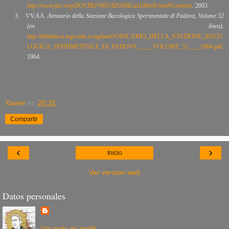
http://www.fao.org/DOCREP/005/AD108E/ad108e00.htm#Contents
.
2003.
3.
VV.AA.
Annuario della Stazione Bacologica Sperimentale di Padova, Volume 52
(en línea).
http://biblioteca.espe.edu.ec/upload/ANNUARIO_DELLA_STAZIONE_BACO
LOGICA_SPERIMENTALE_DI_PADOVA_____VOLUME_52____1964.pdf
.
1964.
Xavier
en
20:31
Compartir
‹
›
Inicio
Ver versión web
Datos personales
Ver todo mi perfil