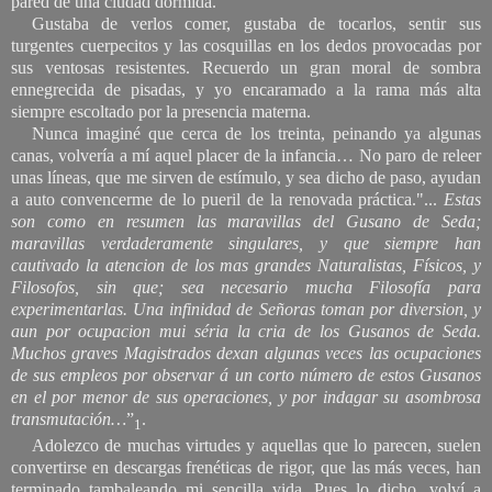
pared de una ciudad dormida.
Gustaba de verlos comer, gustaba de tocarlos, sentir sus
turgentes cuerpecitos y las cosquillas en los dedos provocadas por
sus ventosas resistentes. Recuerdo un gran moral de sombra
ennegrecida de pisadas, y yo encaramado a la rama más alta
siempre escoltado por la presencia materna.
Nunca imaginé que cerca de los treinta, peinando ya algunas
canas, volvería a mí aquel placer de la infancia… No paro de releer
unas líneas, que me sirven de estímulo, y sea dicho de paso, ayudan
a auto convencerme de lo pueril de la renovada práctica."...
Estas
son como en resumen las maravillas del Gusano de Seda;
maravillas verdaderamente singulares, y que siempre han
cautivado la atencion de los mas grandes Naturalistas, Físicos, y
Filosofos, sin que; sea necesario mucha Filosofía para
experimentarlas. Una infinidad de Señoras toman por diversion, y
aun por ocupacion mui séria la cria de los Gusanos de Seda.
Muchos graves Magistrados dexan algunas veces las ocupaciones
de sus empleos por observar á un corto número de estos Gusanos
en el por menor de sus operaciones, y por indagar su asombrosa
transmutación…
”
.
1
Adolezco de muchas virtudes y aquellas que lo parecen, suelen
convertirse en descargas frenéticas de rigor, que las más veces, han
terminado tambaleando mi sencilla vida. Pues lo dicho, volví a