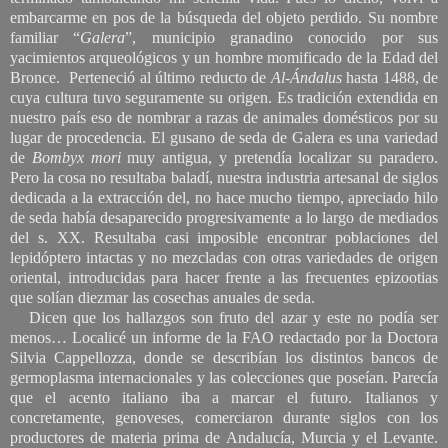
embarcarme en pos de la búsqueda del objeto perdido. Su nombre
familiar “
Galera
”, municipio granadino conocido por sus
yacimientos arqueológicos y un hombre momificado de la Edad del
Bronce. Perteneció al último reducto de
Al
-
Ándalus
hasta 1488, de
cuya cultura tuvo seguramente su origen. Es tradición extendida en
nuestro país eso de nombrar a razas de animales domésticos por su
lugar de procedencia. El gusano de seda de Galera es una variedad
de
Bombyx
mori
muy antigua, y pretendía localizar su paradero.
Pero la cosa no resultaba baladí, nuestra industria artesanal de siglos
dedicada a la extracción del, no hace mucho tiempo, apreciado hilo
de seda había desaparecido progresivamente a lo largo de mediados
del s. XX. Resultaba casi imposible encontrar poblaciones del
lepidóptero intactas y no mezcladas con otras variedades de origen
oriental, introducidas para hacer frente a las frecuentes epizootias
que solían diezmar las cosechas anuales de seda.
Dicen que los hallazgos son fruto del azar y este no podía ser
menos… Localicé un informe de la FAO redactado por la Doctora
Silvia Cappellozza, donde se describían los distintos bancos de
germoplasma internacionales y las colecciones que poseían. Parecía
que el acento italiano iba a marcar el futuro. Italianos y
concretamente, genoveses, comerciaron durante siglos con los
productores de materia prima de Andalucía, Murcia y el Levante.