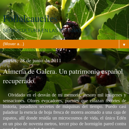
Follalcauciles
SERICICULTURA EN LAS ESPAÑAS.
▼
martes, 28 de junio de 2011
Almería de Galera. Un patrimonio español
recuperado.
Olvidado en el desván de mi memoria, atesoro mil imágenes y
sensaciones. Olores evocadores, puentes que enlazan recortes de
historia, pasadizos secretos de máquinas del tiempo. Puedo casi
paladear la esencia de hoja fresca de morera asomado a una caja de
zapatos, allí donde residía un microcosmos de vida, el único Edén
en un piso de noventa metros, tercer piso de hormigón pared contra