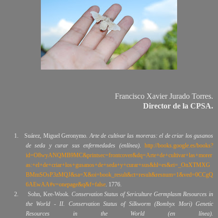
Francisco Xavier Jurado Torres.
Director de la CPSA.
1.
Suárez
,
Miguel
Geronymo
. Arte de cultivar las moreras: el de criar los gusanos
de seda y curar sus enfermedades (enlínea).
http://books.google.es/books?
id=O8wyANQMB9MC&printsec=frontcover&dq=Arte+de+cultivar+las+morer
as:+el+de+criar+los+gusanos+de+seda+y+curar+sus&hl=es&ei=_OnXTMXG
BMmSOsP3zMQJ&sa=X&oi=book_result&ct=result&resnum=1&ved=0CCgQ
6AEwAA#v=onepage&q&f=false
. 1776.
2.
Sohn
,
Kee
-
Wook
. Conservation Status of Sericulture Germplasm Resources in
the World - II. Conservation Status of Silkworm (Bombyx Mori) Genetic
Resources in the World (en línea).